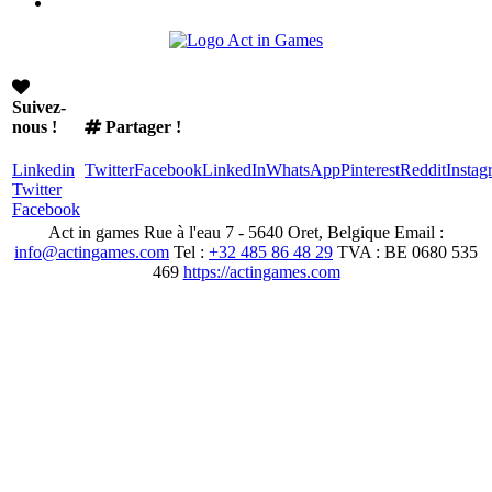
Suivez-
nous !
Partager !
Linkedin
Twitter
Facebook
LinkedIn
WhatsApp
Pinterest
Reddit
Instag
Twitter
Facebook
Act in games
Rue à l'eau 7
-
5640
Oret, Belgique
Email :
info@actingames.com
Tel :
+32 485 86 48 29
TVA :
BE 0680 535
469
https://actingames.com