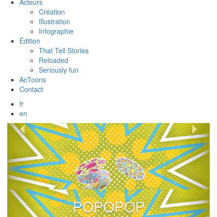
Acteurs
Création
Illustration
Infographie
Édition
That Tell Stories
Reloaded
Seriously fun
AcToons
Contact
fr
en
Previous
Nex
POPOPOP