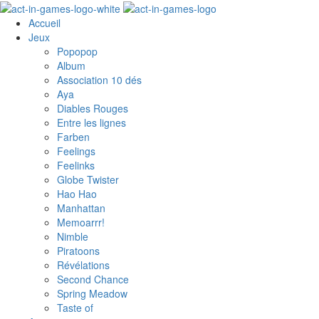
Accueil
Jeux
Popopop
Album
Association 10 dés
Aya
Diables Rouges
Entre les lignes
Farben
Feelings
Feelinks
Globe Twister
Hao Hao
Manhattan
Memoarrr!
Nimble
Piratoons
Révélations
Second Chance
Spring Meadow
Taste of