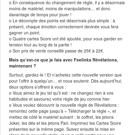
o En conséquence du changement de règle, il y a désormais
moins de matériel, moins de manipulations… et donc
davantage de temps pour jouer !
o Le décompte des points est désormais plus simple : à
présent, chaque émotion correctement devinée vous fera
gagner un point.
o Quatre cartes Score ont été ajoutée, pour vous garder en
tension tout au long de la partie !
o Son prix de vente conseillé passe de 25€ à 22€.
Mais qu’est-ce que je fais avec Feelinks Révélations,
maintenant ?
Surtout, gardez-le ! Et n’achetez cette nouvelle version que
pour l’offrir à quelqu’un… et nous soutenir. Dès aujourd’hui,
deux options s’offrent à vous :
o Vous aimez le jeu tel qu’il est : ne changez rien à vos
habitudes et savourez votre règle de jeu comme hier
o Vous voulez découvrir la nouvelle règle de Révélations :
remontez cette page jusqu’à « Télécharger la règle », et
mettez de côté le matériel suivant : le coffret, les jetons
Joker, les dés et les jetons Pari. Imprimez les Cartes Score
présentes sur la même page. Suivez ensuite la mise en
place de la nouvelle règle, et vous voilà partis pour une