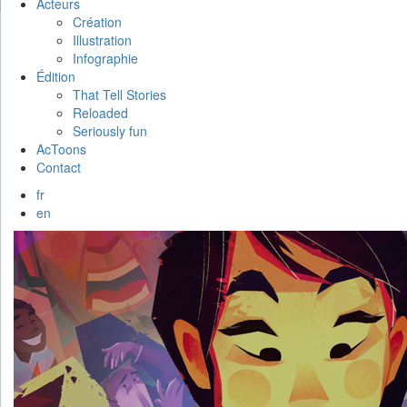
Acteurs
Création
Illustration
Infographie
Édition
That Tell Stories
Reloaded
Seriously fun
AcToons
Contact
fr
en