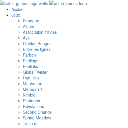
Accueil
Jeux
Popopop
Album
Association 10 dés
Aya
Diables Rouges
Entre les lignes
Farben
Feelings
Feelinks
Globe Twister
Hao Hao
Manhattan
Memoarrr!
Nimble
Piratoons
Révélations
Second Chance
Spring Meadow
Taste of