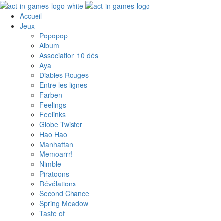
Accueil
Jeux
Popopop
Album
Association 10 dés
Aya
Diables Rouges
Entre les lignes
Farben
Feelings
Feelinks
Globe Twister
Hao Hao
Manhattan
Memoarrr!
Nimble
Piratoons
Révélations
Second Chance
Spring Meadow
Taste of