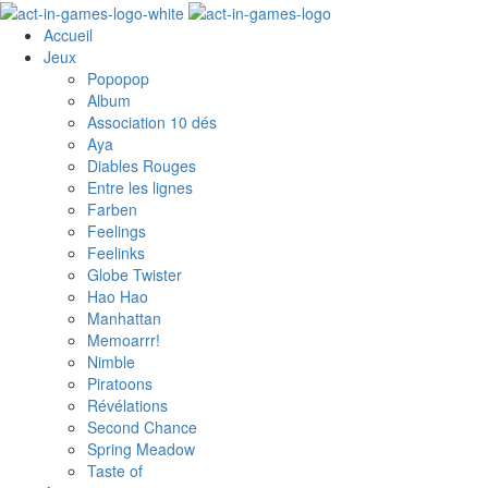
Accueil
Jeux
Popopop
Album
Association 10 dés
Aya
Diables Rouges
Entre les lignes
Farben
Feelings
Feelinks
Globe Twister
Hao Hao
Manhattan
Memoarrr!
Nimble
Piratoons
Révélations
Second Chance
Spring Meadow
Taste of